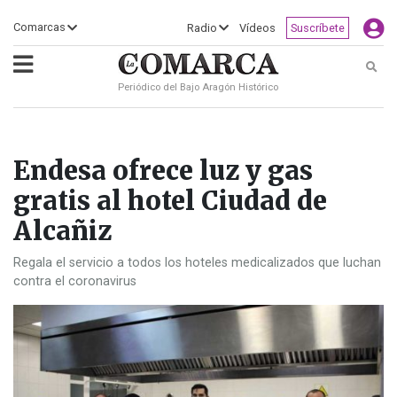
×
Comarcas
Radio
Vídeos
Suscríbete
Busc
Periódico del Bajo Aragón Histórico
ECLIPSE
MOTOGP
ACTUALIDAD
SOCIEDAD
MUNDO
CULTURA
DEPORTE
TURISMO
OPINIÓN
COMARCAS
RADIO
VÍDEOS
CLASIFICADOS
SERVICIOS
2026
RURAL
Y
OCIO
Endesa ofrece luz y gas
gratis al hotel Ciudad de
Alcañiz
Regala el servicio a todos los hoteles medicalizados que luchan
contra el coronavirus