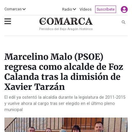
×
Comarcas
Radio
Vídeos
Suscríbete
Busc
Periódico del Bajo Aragón Histórico
ECLIPSE
MOTOGP
ACTUALIDAD
SOCIEDAD
MUNDO
CULTURA
DEPORTE
TURISMO
OPINIÓN
COMARCAS
RADIO
VÍDEOS
CLASIFICADOS
SERVICIOS
2026
RURAL
Y
OCIO
Marcelino Malo (PSOE)
regresa como alcalde de Foz
Calanda tras la dimisión de
Xavier Tarzán
El edil ya ostentó la alcaldía durante la legislatura de 2011-2015
y vuelve ahora al cargo tras ser elegido en el último pleno
municipal