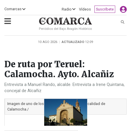
×
Comarcas
Radio
Vídeos
Suscríbete
Busc
Periódico del Bajo Aragón Histórico
ECLIPSE
MOTOGP
ACTUALIDAD
SOCIEDAD
MUNDO
CULTURA
DEPORTE
TURISMO
OPINIÓN
COMARCAS
RADIO
VÍDEOS
CLASIFICADOS
SERVICIOS
2026
RURAL
Y
10 AGO 2026
|
ACTUALIZADO
12:09
OCIO
De ruta por Teruel:
Calamocha. Ayto. Alcañiz
Entrevista a Manuel Rando, alcalde. Entrevista a Irene Quintana,
concejal de Alcañiz
Imagen de uno de los puntos de interés de la localidad de
Calamocha./