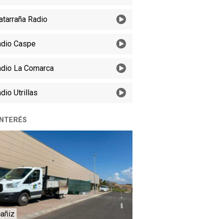
tarraña Radio
dio Caspe
dio La Comarca
dio Utrillas
INTERÉS
cañiz