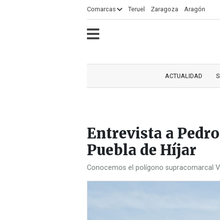
×
Comarcas
Teruel
Zaragoza
Aragón
ECLIPSE
MOTOGP
ACTUALIDAD
SOCIEDAD
MUNDO
CULTURA
DEPORTE
TURISMO
OPINIÓN
COMARCAS
RADIO
VÍDEOS
CLASIFICADOS
SERVICIOS
2026
RURAL
Y
ACTUALIDAD
S
OCIO
Entrevista a Pedro
Puebla de Híjar
Conocemos el polígono supracomarcal Vent