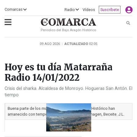
×
Comarcas
Radio
Vídeos
Suscríbete
Busc
Periódico del Bajo Aragón Histórico
ECLIPSE
MOTOGP
ACTUALIDAD
SOCIEDAD
MUNDO
CULTURA
DEPORTE
TURISMO
OPINIÓN
COMARCAS
RADIO
VÍDEOS
CLASIFICADOS
SERVICIOS
2026
RURAL
Y
09 AGO 2026
|
ACTUALIZADO
02:05
OCIO
Hoy es tu día Matarraña
Radio 14/01/2022
Crisis del sharka. Alcaldesa de Monroyo. Hogueras San Antón. El
tiempo
Buena parte de los municipios del Bajo Aragón Histórico han
amanecido con temperaturas bajo cero. En la imagen, Beceite. J.L.