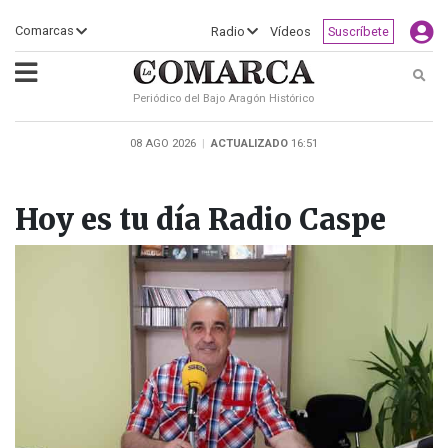
×
Comarcas
Radio
Vídeos
Suscríbete
Busc
Periódico del Bajo Aragón Histórico
ECLIPSE
MOTOGP
ACTUALIDAD
SOCIEDAD
MUNDO
CULTURA
DEPORTE
TURISMO
OPINIÓN
COMARCAS
RADIO
VÍDEOS
CLASIFICADOS
SERVICIOS
2026
RURAL
Y
08 AGO 2026
|
ACTUALIZADO
16:51
OCIO
Hoy es tu día Radio Caspe