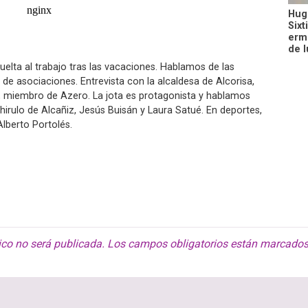
Hugo
Sixt
ermi
de l
uelta al trabajo tras las vacaciones. Hablamos de las
s de asociaciones. Entrevista con la alcaldesa de Alcorisa,
, miembro de Azero. La jota es protagonista y hablamos
chirulo de Alcañiz, Jesús Buisán y Laura Satué. En deportes,
Alberto Portolés.
ico no será publicada.
Los campos obligatorios están marcado