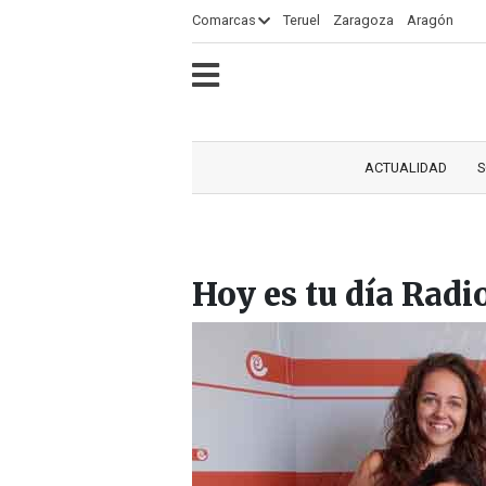
×
Comarcas
Teruel
Zaragoza
Aragón
ECLIPSE
MOTOGP
ACTUALIDAD
SOCIEDAD
MUNDO
CULTURA
DEPORTE
TURISMO
OPINIÓN
COMARCAS
RADIO
VÍDEOS
CLASIFICADOS
SERVICIOS
2026
RURAL
Y
ACTUALIDAD
S
OCIO
Hoy es tu día Rad