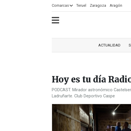
×
Comarcas
Teruel
Zaragoza
Aragón
ECLIPSE
MOTOGP
ACTUALIDAD
SOCIEDAD
MUNDO
CULTURA
DEPORTE
TURISMO
OPINIÓN
COMARCAS
RADIO
VÍDEOS
CLASIFICADOS
SERVICIOS
2026
RURAL
Y
ACTUALIDAD
S
OCIO
Hoy es tu día Rad
PODCAST. Mirador astronómico Castelserá
Ladruñarte. Club Deportivo Caspe