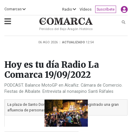
×
Comarcas
Radio
Vídeos
Suscríbete
Busc
Periódico del Bajo Aragón Histórico
ECLIPSE
MOTOGP
ACTUALIDAD
SOCIEDAD
MUNDO
CULTURA
DEPORTE
TURISMO
OPINIÓN
COMARCAS
RADIO
VÍDEOS
CLASIFICADOS
SERVICIOS
2026
RURAL
Y
06 AGO 2026
|
ACTUALIZADO
12:54
OCIO
Hoy es tu día Radio La
Comarca 19/09/2022
PODCAST. Balance MotoGP en Alcañiz. Cámara de Comercio.
Fiestas de Albalate. Entrevista al nonaspino Santi Ráfales
La plaza de Santo Domingo o del «Trillero» ha registrado una gran
afluencia de personas./B.S.