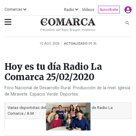
×
Comarcas
Radio
Vídeos
Suscríbete
Busc
Periódico del Bajo Aragón Histórico
ECLIPSE
MOTOGP
ACTUALIDAD
SOCIEDAD
MUNDO
CULTURA
DEPORTE
TURISMO
OPINIÓN
COMARCAS
RADIO
VÍDEOS
CLASIFICADOS
SERVICIOS
2026
RURAL
Y
10 AGO 2026
|
ACTUALIZADO
09:36
OCIO
Hoy es tu día Radio La
Comarca 25/02/2020
Foro Nacional de Desarrollo Rural. Producción de la miel. Iglesia
de Miravete. Espacio Verde. Deportes.
Varias deportistas del Tragamillas en el estudio de Radio La
Comarca./ A.M.