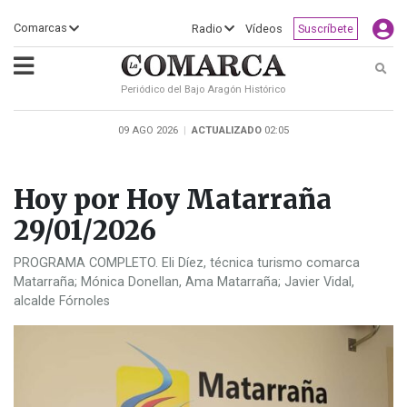
×
Comarcas
Radio
Vídeos
Suscríbete
Busc
Periódico del Bajo Aragón Histórico
ECLIPSE
MOTOGP
ACTUALIDAD
SOCIEDAD
MUNDO
CULTURA
DEPORTE
TURISMO
OPINIÓN
COMARCAS
RADIO
VÍDEOS
CLASIFICADOS
SERVICIOS
2026
RURAL
Y
09 AGO 2026
|
ACTUALIZADO
02:05
OCIO
Hoy por Hoy Matarraña
29/01/2026
PROGRAMA COMPLETO. Eli Díez, técnica turismo comarca
Matarraña; Mónica Donellan, Ama Matarraña; Javier Vidal,
alcalde Fórnoles