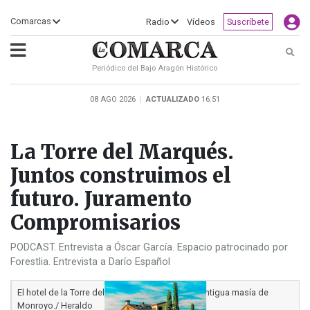
×
Comarcas
Radio
Vídeos
Suscríbete
Busc
Periódico del Bajo Aragón Histórico
ECLIPSE
MOTOGP
ACTUALIDAD
SOCIEDAD
MUNDO
CULTURA
DEPORTE
TURISMO
OPINIÓN
COMARCAS
RADIO
VÍDEOS
CLASIFICADOS
SERVICIOS
2026
RURAL
Y
08 AGO 2026
|
ACTUALIZADO
16:51
OCIO
La Torre del Marqués.
Juntos construimos el
futuro. Juramento
Compromisarios
PODCAST. Entrevista a Óscar García. Espacio patrocinado por
Forestlia. Entrevista a Darío Español
El hotel de la Torre del Marqués rehabilitó una antigua masía de
Monroyo./ Heraldo