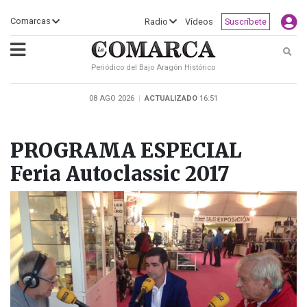
×
Comarcas
Radio
Vídeos
Suscríbete
Busc
Periódico del Bajo Aragón Histórico
ECLIPSE
MOTOGP
ACTUALIDAD
SOCIEDAD
MUNDO
CULTURA
DEPORTE
TURISMO
OPINIÓN
COMARCAS
RADIO
VÍDEOS
CLASIFICADOS
SERVICIOS
2026
RURAL
Y
08 AGO 2026
|
ACTUALIZADO
16:51
OCIO
PROGRAMA ESPECIAL
Feria Autoclassic 2017