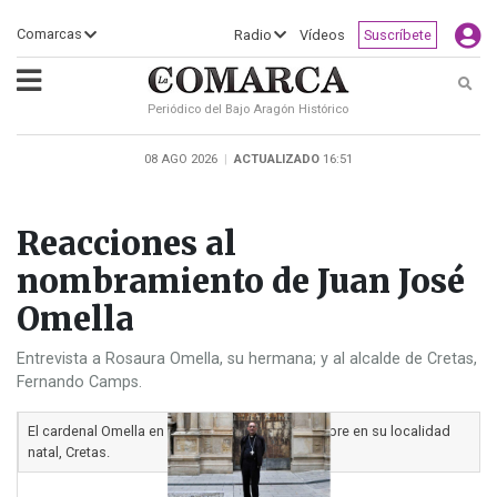
×
Comarcas
Radio
Vídeos
Suscríbete
Busc
Periódico del Bajo Aragón Histórico
ECLIPSE
MOTOGP
ACTUALIDAD
SOCIEDAD
MUNDO
CULTURA
DEPORTE
TURISMO
OPINIÓN
COMARCAS
RADIO
VÍDEOS
CLASIFICADOS
SERVICIOS
2026
RURAL
Y
08 AGO 2026
|
ACTUALIZADO
16:51
OCIO
Reacciones al
nombramiento de Juan José
Omella
Entrevista a Rosaura Omella, su hermana; y al alcalde de Cretas,
Fernando Camps.
El cardenal Omella en la plaza que lleva su nombre en su localidad
natal, Cretas.