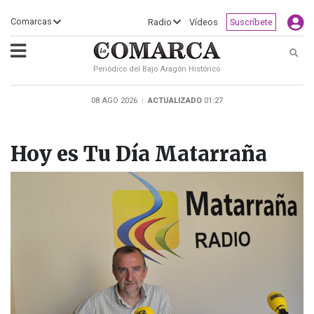
×
Comarcas
Radio
Vídeos
Suscríbete
Busc
Periódico del Bajo Aragón Histórico
ECLIPSE
MOTOGP
ACTUALIDAD
SOCIEDAD
MUNDO
CULTURA
DEPORTE
TURISMO
OPINIÓN
COMARCAS
RADIO
VÍDEOS
CLASIFICADOS
SERVICIOS
2026
RURAL
Y
08 AGO 2026
|
ACTUALIZADO
01:27
OCIO
Hoy es Tu Día Matarraña