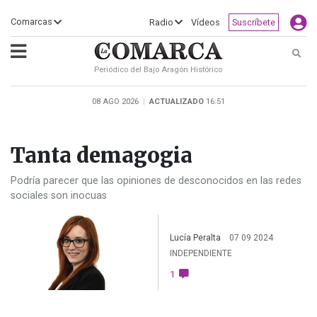
×
Comarcas
Radio
Vídeos
Suscríbete
Busc
Periódico del Bajo Aragón Histórico
ECLIPSE
MOTOGP
ACTUALIDAD
SOCIEDAD
MUNDO
CULTURA
DEPORTE
TURISMO
OPINIÓN
COMARCAS
RADIO
VÍDEOS
CLASIFICADOS
SERVICIOS
2026
RURAL
Y
08 AGO 2026
|
ACTUALIZADO
16:51
OCIO
Tanta demagogia
Podría parecer que las opiniones de desconocidos en las redes
sociales son inocuas
Lucía Peralta
07 09 2024
INDEPENDIENTE
1