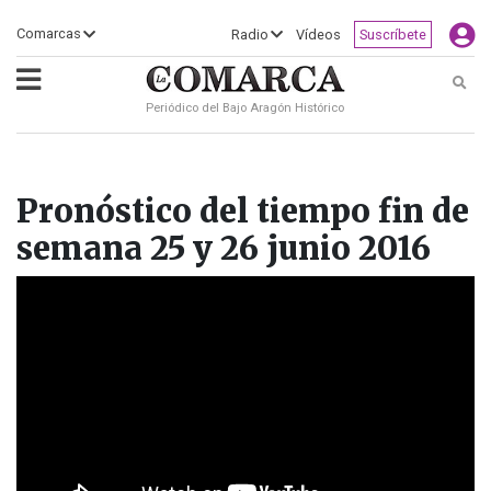
×
Comarcas
Radio
Vídeos
Suscríbete
Busc
Periódico del Bajo Aragón Histórico
ECLIPSE
MOTOGP
ACTUALIDAD
SOCIEDAD
MUNDO
CULTURA
DEPORTE
TURISMO
OPINIÓN
COMARCAS
RADIO
VÍDEOS
CLASIFICADOS
SERVICIOS
2026
RURAL
Y
OCIO
Pronóstico del tiempo fin de
semana 25 y 26 junio 2016