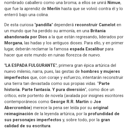
nombrado caballero como una broma; a ellos se unirá
Nimue
,
que fue la aprendiz de
Merlín
hasta que se volvió contra él y lo
enterró bajo una colina.
De esta curiosa
"pandilla"
dependerá
reconstruir Camelot
en
un mundo que ha perdido su armonía, en una
Britania
abandonada por Dios
a la que están regresando, liderados por
Morgana
, las hadas y los antiguos dioses. Para ello, y en primer
lugar, deberán reclamar la famosa
espada Excalibur
para
hacer que este mundo en ruinas florezca de nuevo.
"LA ESPADA FULGURANTE"
, primera gran épica artúrica del
nuevo milenio, narra, pues, las gestas de
hombres y mujeres
imperfectos
que, con coraje y esfuerzo, intentarán reconstruir
una tierra tan devastada como sus propias vidas. "
Parte
historia. Parte fantasía. Y pura diversión
", como dice un
crítico; este portento de novela (avalada por insignes escritores
contemporáneos como
George R.R. Martin
o
Joe
Abercrombie
) merece la pena ser leída por su
original
reimaginación
de la leyenda artúrica, por la
profundidad de
sus personajes imperfectos
y, sobre todo, por la
gran
calidad de su escritura
.