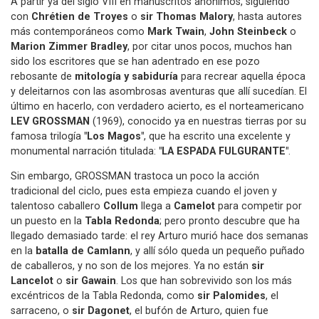
A partir ya del siglo VIII en manuscritos anónimos, siguiendo
con
Chrétien de Troyes
o
sir Thomas Malory
, hasta autores
más contemporáneos como
Mark Twain
,
John Steinbeck
o
Marion Zimmer Bradley
, por citar unos pocos, muchos han
sido los escritores que se han adentrado en ese pozo
rebosante de
mitología y sabiduría
para recrear aquella época
y deleitarnos con las asombrosas aventuras que allí sucedían. El
último en hacerlo, con verdadero acierto, es el norteamericano
LEV GROSSMAN
(1969), conocido ya en nuestras tierras por su
famosa trilogía
"Los Magos"
, que ha escrito una excelente y
monumental narración titulada:
"LA ESPADA FULGURANTE"
.
Sin embargo, GROSSMAN trastoca un poco la acción
tradicional del ciclo, pues esta empieza cuando el joven y
talentoso caballero
Collum
llega a
Camelot
para competir por
un puesto en la
Tabla Redonda
; pero pronto descubre que ha
llegado demasiado tarde: el rey Arturo murió hace dos semanas
en la
batalla de Camlann
, y allí sólo queda un pequeño puñado
de caballeros, y no son de los mejores. Ya no están
sir
Lancelot
o
sir Gawain
. Los que han sobrevivido son los más
excéntricos de la Tabla Redonda, como
sir Palomides
, el
sarraceno, o
sir Dagonet
, el bufón de Arturo, quien fue