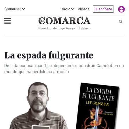
×
Comarcas
Radio
Vídeos
Suscríbete
Busc
Periódico del Bajo Aragón Histórico
ECLIPSE
MOTOGP
ACTUALIDAD
SOCIEDAD
MUNDO
CULTURA
DEPORTE
TURISMO
OPINIÓN
COMARCAS
RADIO
VÍDEOS
CLASIFICADOS
SERVICIOS
2026
RURAL
Y
OCIO
La espada fulgurante
De esta curiosa «pandilla» dependerá reconstruir Camelot en un
mundo que ha perdido su armonía