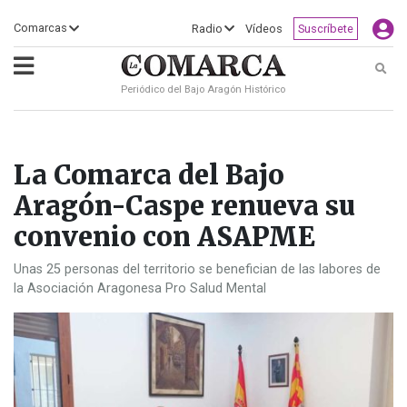
×
Comarcas
Radio
Vídeos
Suscríbete
Busc
Periódico del Bajo Aragón Histórico
ECLIPSE
MOTOGP
ACTUALIDAD
SOCIEDAD
MUNDO
CULTURA
DEPORTE
TURISMO
OPINIÓN
COMARCAS
RADIO
VÍDEOS
CLASIFICADOS
SERVICIOS
2026
RURAL
Y
OCIO
La Comarca del Bajo
Aragón-Caspe renueva su
convenio con ASAPME
Unas 25 personas del territorio se benefician de las labores de
la Asociación Aragonesa Pro Salud Mental