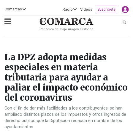
×
Comarcas
Radio
Vídeos
Suscríbete
Busc
Periódico del Bajo Aragón Histórico
ECLIPSE
MOTOGP
ACTUALIDAD
SOCIEDAD
MUNDO
CULTURA
DEPORTE
TURISMO
OPINIÓN
COMARCAS
RADIO
VÍDEOS
CLASIFICADOS
SERVICIOS
2026
RURAL
Y
OCIO
La DPZ adopta medidas
especiales en materia
tributaria para ayudar a
paliar el impacto económico
del coronavirus
Con el fin de dar más facilidades a los contribuyentes, se han
ampliado distintos plazos de los impuestos y otros ingresos de
derecho público que la Diputación recauda en nombre de los
ayuntamientos