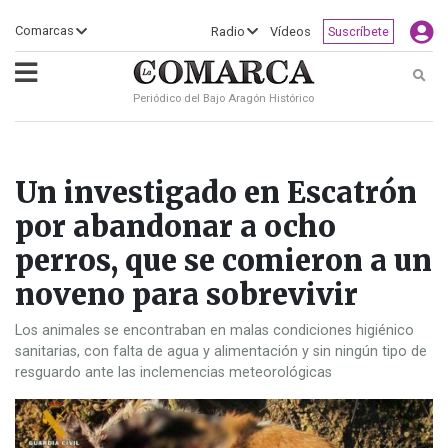
×
Comarcas
Radio
Vídeos
Suscríbete
Busc
Periódico del Bajo Aragón Histórico
ECLIPSE
MOTOGP
ACTUALIDAD
SOCIEDAD
MUNDO
CULTURA
DEPORTE
TURISMO
OPINIÓN
COMARCAS
RADIO
VÍDEOS
CLASIFICADOS
SERVICIOS
2026
RURAL
Y
OCIO
Un investigado en Escatrón
por abandonar a ocho
perros, que se comieron a un
noveno para sobrevivir
Los animales se encontraban en malas condiciones higiénico
sanitarias, con falta de agua y alimentación y sin ningún tipo de
resguardo ante las inclemencias meteorológicas