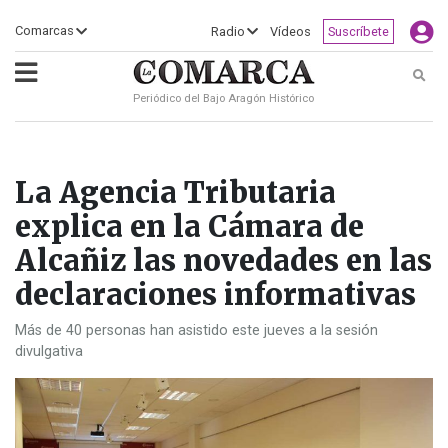
×
Comarcas
Radio
Vídeos
Suscríbete
Busc
Periódico del Bajo Aragón Histórico
ECLIPSE
MOTOGP
ACTUALIDAD
SOCIEDAD
MUNDO
CULTURA
DEPORTE
TURISMO
OPINIÓN
COMARCAS
RADIO
VÍDEOS
CLASIFICADOS
SERVICIOS
2026
RURAL
Y
OCIO
La Agencia Tributaria
explica en la Cámara de
Alcañiz las novedades en las
declaraciones informativas
Más de 40 personas han asistido este jueves a la sesión
divulgativa