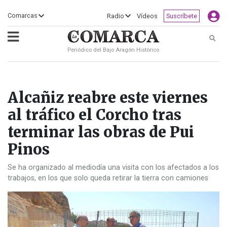
×
Comarcas
Radio
Vídeos
Suscríbete
Busc
Periódico del Bajo Aragón Histórico
ECLIPSE
MOTOGP
ACTUALIDAD
SOCIEDAD
MUNDO
CULTURA
DEPORTE
TURISMO
OPINIÓN
COMARCAS
RADIO
VÍDEOS
CLASIFICADOS
SERVICIOS
2026
RURAL
Y
OCIO
Alcañiz reabre este viernes
al tráfico el Corcho tras
terminar las obras de Pui
Pinos
Se ha organizado al mediodía una visita con los afectados a los
trabajos, en los que solo queda retirar la tierra con camiones