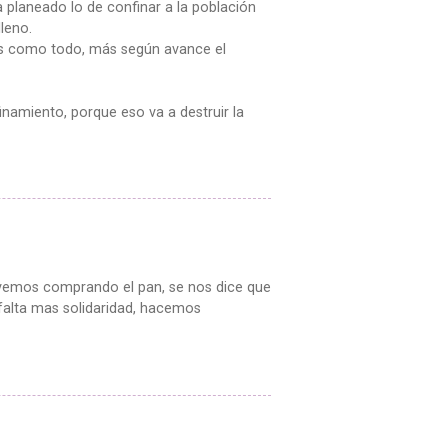
 planeado lo de confinar a la población
lleno.
 es como todo, más según avance el
amiento, porque eso va a destruir la
os vemos comprando el pan, se nos dice que
e falta mas solidaridad, hacemos