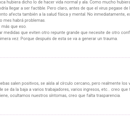
unca hubiera dicho lo de hacer vida normal y ala. Como mucho hubiera
ía llegar a ser factible. Pero claro, antes de que el virus pegase de 
ento afecta también a la salud física y mental. No inmediatamente,
ndo mes habrá problemas.
r más que eso.
 medidas que eviten otro repunte grande que necesite de otro confin
imera vez. Porque después de esta se va a generar un trauma.
uebas salen positivos, se aísla al círculo cercano, pero realmente l
de se da la baja a varios trabajadores, varios ingresos, etc… creo qu
iene, ocultamos nuestros síntomas, creo que falta trasparencia.