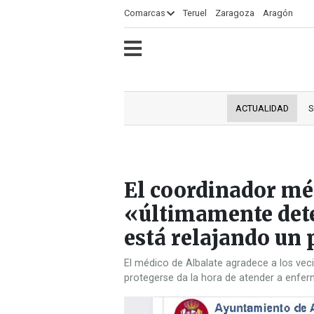
×
Comarcas
Teruel
Zaragoza
Aragón
ECLIPSE
MOTOGP
ACTUALIDAD
SOCIEDAD
MUNDO
CULTURA
DEPORTE
TURISMO
OPINIÓN
COMARCAS
RADIO
VÍDEOS
CLASIFICADOS
SERVICIOS
2026
RURAL
Y
ACTUALIDAD
S
OCIO
El coordinador mé
«últimamente dete
está relajando un
El médico de Albalate agradece a los vec
protegerse da la hora de atender a enfe