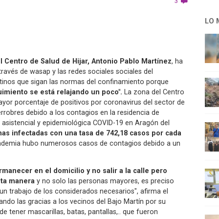
3
LO 
l Centro de Salud de Hijar, Antonio Pablo Martínez
, ha
través de wasap y las redes sociales sociales del
atinos que sigan las normas del confinamiento porque
imiento se está relajando un poco".
La zona del Centro
ayor porcentaje de positivos por coronavirus del sector de
errobres debido a los contagios en la residencia de
n asistencial y epidemiológica COVID-19 en Aragón del
nas infectadas con una tasa de 742,18 casos por cada
pandemia hubo numerosos casos de contagios debido a un
rmanecer en el domicilio y no salir a la calle pero
sta manera
y no solo las personas mayores, es preciso
n trabajo de los considerados necesarios", afirma el
ndo las gracias a los vecinos del Bajo Martín por su
 de tener mascarillas, batas, pantallas,.. que fueron