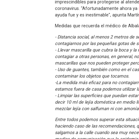
imprescindibles para protegerse al atend
coronavirus. "Afortunadamente ahora ya n
ayuda fue y es inestimable", apunta Martí
Medidas que recuerda el médico de Albala
- Distancia social, al menos 2 metros de
contagiarnos por las pequeñas gotas de sa
- Llevar mascarilla que cubra la boca y l
contagiar a otras personas, en general, 
mascarillas que nos pueden proteger pero
- Uso de guantes, también como en el cas
contaminar los objetos que tocamos.
-La medida más eficaz para no contagiarn
estamos fuera de casa podemos utilizar la
- Limpiar las superficies que puedan esta
decir 10 ml de lejía doméstica en medio l
mezclar lejía con salfuman ni con amonía
Entre todos podemos superar esta situac
haciendo caso de las recomendaciones, q
salgamos a la calle cuando sea muy necesa