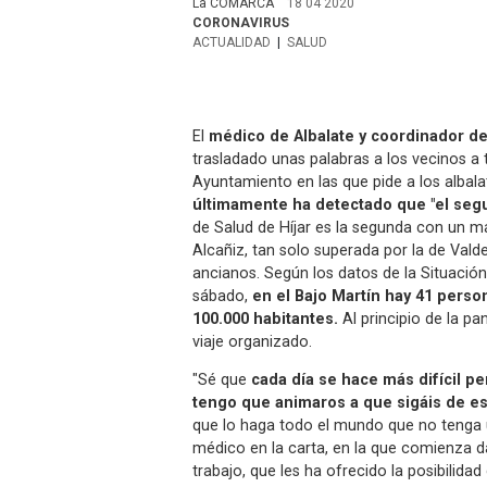
La COMARCA
18 04 2020
CORONAVIRUS
ACTUALIDAD
SALUD
El
médico de Albalate y coordinador de
trasladado unas palabras a los vecinos a 
Ayuntamiento en las que pide a los albal
últimamente ha detectado que "el segu
de Salud de Híjar es la segunda con un m
Alcañiz, tan solo superada por la de Vald
ancianos. Según los datos de la Situació
sábado,
en el Bajo Martín hay 41 perso
100.000 habitantes.
Al principio de la 
viaje organizado.
"Sé que
cada día se hace más difícil pe
tengo que animaros a que sigáis de e
que lo haga todo el mundo que no tenga u
médico en la carta, en la que comienza da
trabajo, que les ha ofrecido la posibilidad