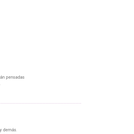
stán pensadas
.
 y demás.