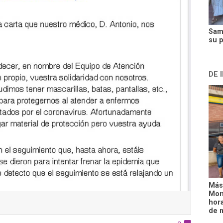
Sam
su 
DE 
Más
Mon
hora
de 