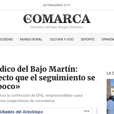
ACTUALIZADO
20:47
Periódico del Bajo Aragón Histórico
OCIEDAD
MUNDO RURAL
CULTURA Y OCIO
DEPORTE
OPINIÓN
dico del Bajo Martín:
LA 
cto que el seguimiento se
 poco»
inos la confección de EPIs, «imprescindibles» para
rmos sospechosos de coronavirus