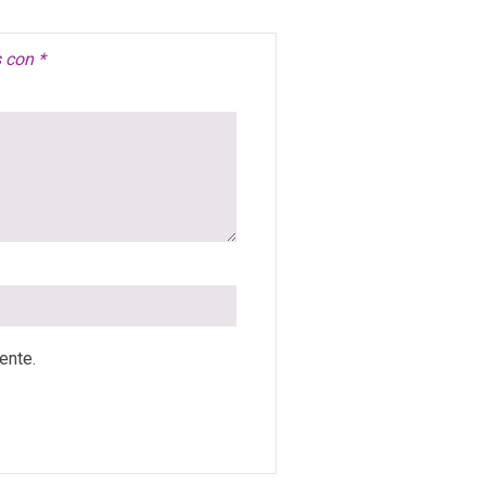
s con
*
ente.