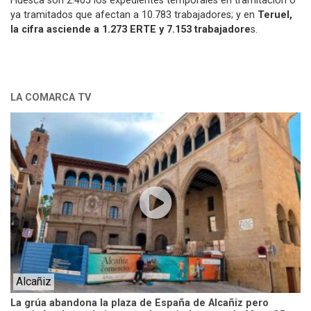
Huesca son 2.405 los expedientes temporales en tramitación o
ya tramitados que afectan a 10.783 trabajadores; y en
Teruel,
la cifra asciende a 1.273 ERTE y 7.153 trabajadore
s.
LA COMARCA TV
Alcañiz
La grúa abandona la plaza de España de Alcañiz pero