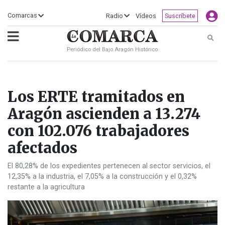
×
Comarcas
Radio
Vídeos
Suscríbete
Busc
Periódico del Bajo Aragón Histórico
ECLIPSE
MOTOGP
ACTUALIDAD
SOCIEDAD
MUNDO
CULTURA
DEPORTE
TURISMO
OPINIÓN
COMARCAS
RADIO
VÍDEOS
CLASIFICADOS
SERVICIOS
2026
RURAL
Y
OCIO
Los ERTE tramitados en
Aragón ascienden a 13.274
con 102.076 trabajadores
afectados
El 80,28% de los expedientes pertenecen al sector servicios, el
12,35% a la industria, el 7,05% a la construcción y el 0,32%
restante a la agricultura