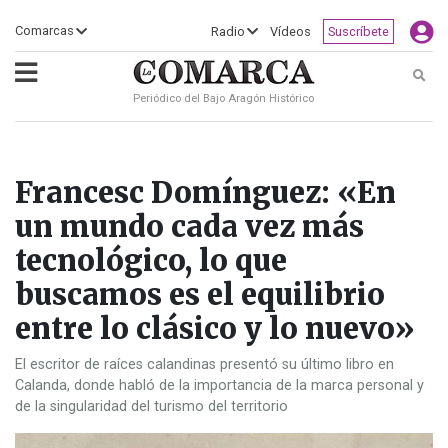
×
Comarcas
Radio
Vídeos
Suscríbete
Busc
Periódico del Bajo Aragón Histórico
ECLIPSE
MOTOGP
ACTUALIDAD
SOCIEDAD
MUNDO
CULTURA
DEPORTE
TURISMO
OPINIÓN
COMARCAS
RADIO
VÍDEOS
CLASIFICADOS
SERVICIOS
2026
RURAL
Y
OCIO
Francesc Domínguez: «En
un mundo cada vez más
tecnológico, lo que
buscamos es el equilibrio
entre lo clásico y lo nuevo»
El escritor de raíces calandinas presentó su último libro en
Calanda, donde habló de la importancia de la marca personal y
de la singularidad del turismo del territorio