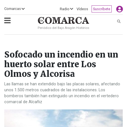
×
Comarcas
Radio
Vídeos
Suscríbete
Busc
Periódico del Bajo Aragón Histórico
ECLIPSE
MOTOGP
ACTUALIDAD
SOCIEDAD
MUNDO
CULTURA
DEPORTE
TURISMO
OPINIÓN
COMARCAS
RADIO
VÍDEOS
CLASIFICADOS
SERVICIOS
2026
RURAL
Y
OCIO
Sofocado un incendio en un
huerto solar entre Los
Olmos y Alcorisa
Las llamas se han extendido bajo las placas solares, afectando
unos 1.500 metros cuadrados de las instalaciones. Los
bomberos también han extinguido un incendio en el vertedero
comarcal de Alcañiz