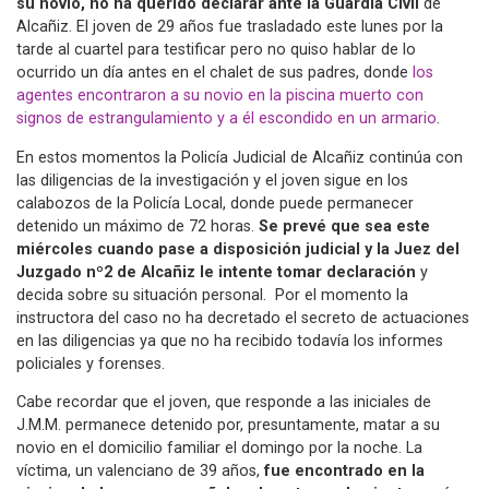
su novio, no ha querido declarar ante la Guardia Civil
de
Alcañiz. El joven de 29 años fue trasladado este lunes por la
tarde al cuartel para testificar pero no quiso hablar de lo
ocurrido un día antes en el chalet de sus padres, donde
los
agentes encontraron a su novio en la piscina muerto con
signos de estrangulamiento y a él escondido en un armario
.
En estos momentos la Policía Judicial de Alcañiz continúa con
las diligencias de la investigación y el joven sigue en los
calabozos de la Policía Local, donde puede permanecer
detenido un máximo de 72 horas.
Se prevé que sea este
miércoles cuando pase a disposición judicial y la Juez del
Juzgado nº2 de Alcañiz le intente tomar declaración
y
decida sobre su situación personal. Por el momento la
instructora del caso no ha decretado el secreto de actuaciones
en las diligencias ya que no ha recibido todavía los informes
policiales y forenses.
Cabe recordar que el joven, que responde a las iniciales de
J.M.M. permanece detenido por, presuntamente, matar a su
novio en el domicilio familiar el domingo por la noche. La
víctima, un valenciano de 39 años,
fue encontrado en la