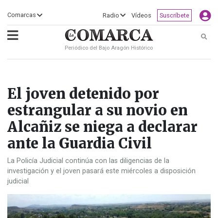
×
Comarcas
Radio
Vídeos
Suscríbete
Busc
Periódico del Bajo Aragón Histórico
ECLIPSE
MOTOGP
ACTUALIDAD
SOCIEDAD
MUNDO
CULTURA
DEPORTE
TURISMO
OPINIÓN
COMARCAS
RADIO
VÍDEOS
CLASIFICADOS
SERVICIOS
2026
RURAL
Y
OCIO
El joven detenido por
estrangular a su novio en
Alcañiz se niega a declarar
ante la Guardia Civil
La Policía Judicial continúa con las diligencias de la
investigación y el joven pasará este miércoles a disposición
judicial