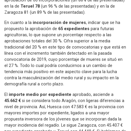
aprobación de 60 incorporaciones (un 88% de las presentadas)
en la de
Teruel 78
(un 96 % de las presentadas) y en la de
Zaragoza 81 (un 89 % de las presentadas).
En cuanto a la
incorporación de mujeres
, indicar que se ha
propuesto la aprobación de
65 expedientes
para futuras
agricultoras, lo que supone un porcentaje respecto a las
aprobaciones totales del 30 %. Cifra superior a la media
tradicional del 20 % en este tipo de convocatorias y que está en
línea con el incremento también detectado en la pasada
convocatoria de 2019, cuyo porcentaje de mueres se situó en
el 27 %. Todo lo cual podría conducirnos a un cambio de
tendencia más positivo en este aspecto clave para la lucha
contra la masculinización del medio rural y su impacto en la
demografía rural a corto plazo.
El
importe medio por expediente
aprobado, asciende a
45.662 €
si se considera todo Aragón, con ligeras diferencias a
nivel de provincia. Así, Huesca con 47.583 € es la provincia con
mayores importes por expediente, ligados a una mayor
propuesta inversora de los jóvenes que se incorporan dada la
mayor incidencia del regadío. Le sigue Zaragoza, con 45.407 €