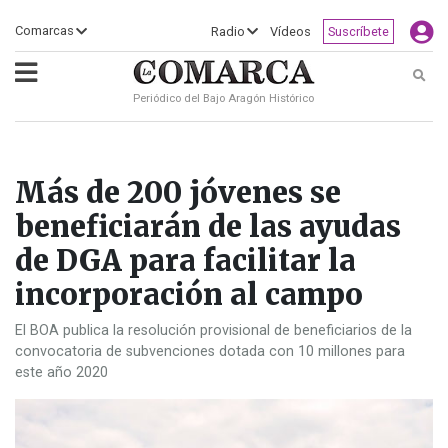
×
Comarcas
Radio
Vídeos
Suscríbete
Busc
Periódico del Bajo Aragón Histórico
ECLIPSE
MOTOGP
ACTUALIDAD
SOCIEDAD
MUNDO
CULTURA
DEPORTE
TURISMO
OPINIÓN
COMARCAS
RADIO
VÍDEOS
CLASIFICADOS
SERVICIOS
2026
RURAL
Y
OCIO
Más de 200 jóvenes se
beneficiarán de las ayudas
de DGA para facilitar la
incorporación al campo
El BOA publica la resolución provisional de beneficiarios de la
convocatoria de subvenciones dotada con 10 millones para
este año 2020