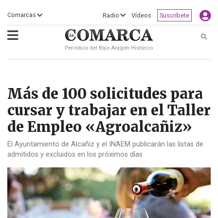
×
Comarcas
Radio
Vídeos
Suscríbete
Busc
Periódico del Bajo Aragón Histórico
ECLIPSE
MOTOGP
ACTUALIDAD
SOCIEDAD
MUNDO
CULTURA
DEPORTE
TURISMO
OPINIÓN
COMARCAS
RADIO
VÍDEOS
CLASIFICADOS
SERVICIOS
2026
RURAL
Y
OCIO
Más de 100 solicitudes para
cursar y trabajar en el Taller
de Empleo «Agroalcañiz»
El Ayuntamiento de Alcañiz y el INAEM publicarán las listas de
admitidos y excluidos en los próximos días