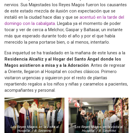
nervios. Sus Majestades los Reyes Magos fueron los causantes
de este estado mezcla de ilusión con expectación que se
instaló en la ciudad hace días y que se
acentuó en la tarde del
domingo con la cabalgata
. Llegaba ya el momento de poder
tocar y ver de cerca a Melchor, Gaspar y Baltasar, un instante
más que esperado durante todo el año y por el que había
merecido la pena portarse bien, o al menos, intentarlo.
Esa inquietud se ha trasladado en la mañana de este lunes a la
Residencia Alcañiz y al Hogar del Santo Ángel donde los
Magos asistieron a misa y a la Adoración
. Antes de regresar
a Oriente, llegaron al Hospital en coches clásicos. Primero
visitaron urgencias y siguieron por el resto de plantas
repartiendo regalos a los niños y niñas y caramelos a pacientes,
acompañantes y personal.
Los Reyes Magos, en la visita al
Los Reyes Magos, en la visita al
Hospital. / B. Severino
Hospital. / B. Severino