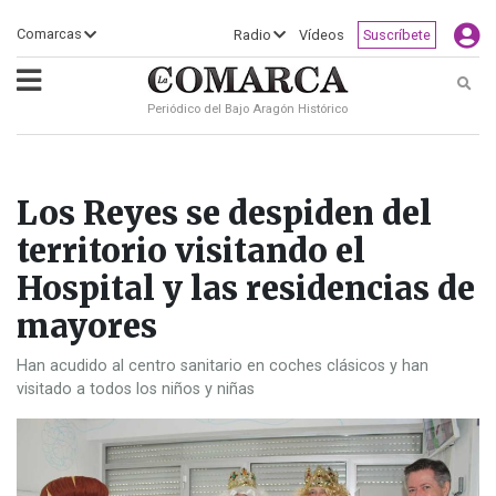
×
Comarcas
Radio
Vídeos
Suscríbete
Busc
Periódico del Bajo Aragón Histórico
ECLIPSE
MOTOGP
ACTUALIDAD
SOCIEDAD
MUNDO
CULTURA
DEPORTE
TURISMO
OPINIÓN
COMARCAS
RADIO
VÍDEOS
CLASIFICADOS
SERVICIOS
2026
RURAL
Y
OCIO
Los Reyes se despiden del
territorio visitando el
Hospital y las residencias de
mayores
Han acudido al centro sanitario en coches clásicos y han
visitado a todos los niños y niñas