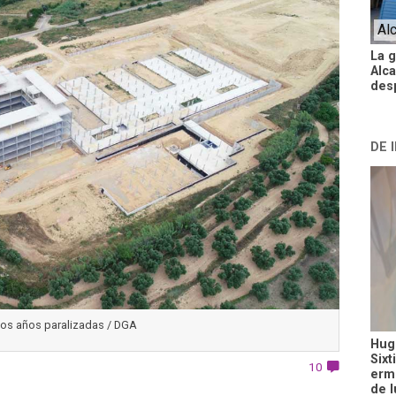
Al
La 
Alca
des
DE 
dos años paralizadas / DGA
Hugo
Sixt
10
ermi
de l