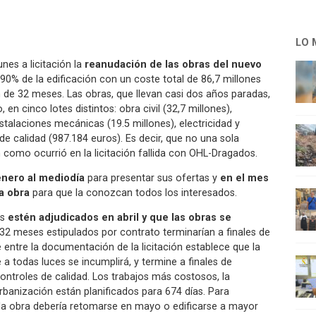
LO 
nes a licitación la
reanudación de las obras del nuevo
l 90% de la edificación con un coste total de 86,7 millones
de 32 meses. Las obras, que llevan casi dos años paradas,
en cinco lotes distintos: obra civil (32,7 millones),
nstalaciones mecánicas (19.5 millones), electricidad y
de calidad (987.184 euros). Es decir, que no una sola
omo ocurrió en la licitación fallida con OHL-Dragados.
 enero al mediodía
para presentar sus ofertas y
en el mes
la obra
para que la conozcan todos los interesados.
es
estén adjudicados en abril y que las obras se
os 32 meses estipulados por contrato terminarían a finales de
entre la documentación de la licitación establece que la
 todas luces se incumplirá, y termine a finales de
ontroles de calidad. Los trabajos más costosos, la
rbanización están planificados para 674 días. Para
a obra debería retomarse en mayo o edificarse a mayor