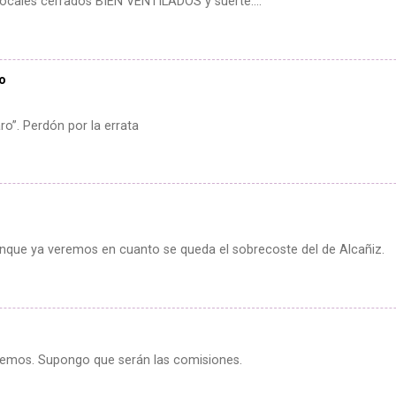
ales cerrados BIEN VENTILADOS y suerte….
do
ro”. Perdón por la errata
aunque ya veremos en cuanto se queda el sobrecoste del de Alcañiz.
demos. Supongo que serán las comisiones.