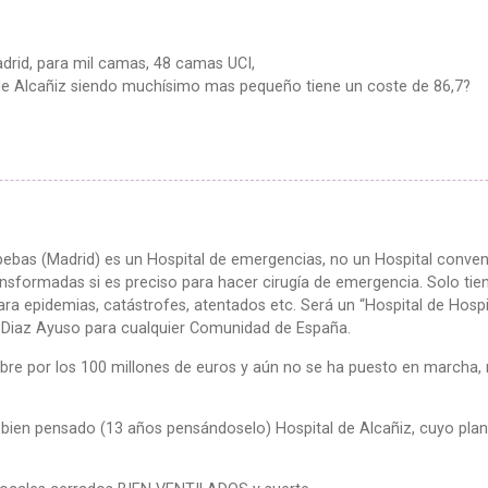
adrid, para mil camas, 48 camas UCI,
el de Alcañiz siendo muchísimo mas pequeño tiene un coste de 86,7?
ebas (Madrid) es un Hospital de emergencias, no un Hospital conven
ansformadas si es preciso para hacer cirugía de emergencia. Solo ti
 epidemias, catástrofes, atentados etc. Será un “Hospital de Hospita
l Diaz Ayuso para cualquier Comunidad de España.
ubre por los 100 millones de euros y aún no se ha puesto en march
y bien pensado (13 años pensándoselo) Hospital de Alcañiz, cuyo plan