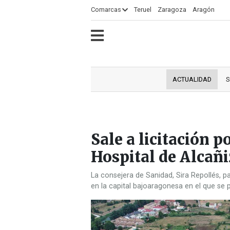
×
Comarcas
Teruel
Zaragoza
Aragón
ECLIPSE
MOTOGP
ACTUALIDAD
SOCIEDAD
MUNDO
CULTURA
DEPORTE
TURISMO
OPINIÓN
COMARCAS
RADIO
VÍDEOS
CLASIFICADOS
SERVICIOS
2026
RURAL
Y
ACTUALIDAD
S
OCIO
Sale a licitación p
Hospital de Alcañi
La consejera de Sanidad, Sira Repollés, p
en la capital bajoaragonesa en el que se 