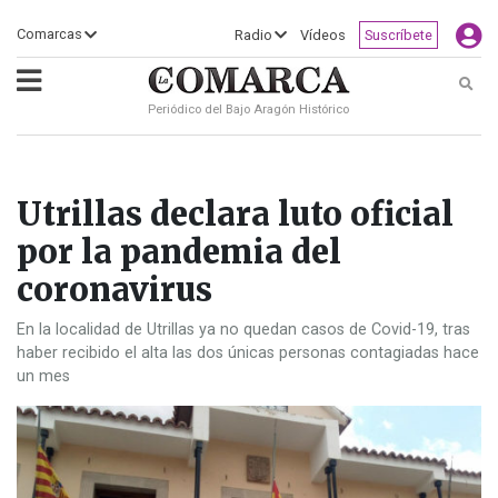
×
Comarcas
Radio
Vídeos
Suscríbete
Busc
Periódico del Bajo Aragón Histórico
ECLIPSE
MOTOGP
ACTUALIDAD
SOCIEDAD
MUNDO
CULTURA
DEPORTE
TURISMO
OPINIÓN
COMARCAS
RADIO
VÍDEOS
CLASIFICADOS
SERVICIOS
2026
RURAL
Y
OCIO
Utrillas declara luto oficial
por la pandemia del
coronavirus
En la localidad de Utrillas ya no quedan casos de Covid-19, tras
haber recibido el alta las dos únicas personas contagiadas hace
un mes