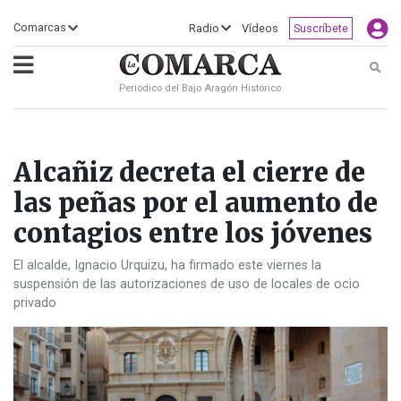
×
Comarcas
Radio
Vídeos
Suscríbete
Busc
Periódico del Bajo Aragón Histórico
ECLIPSE
MOTOGP
ACTUALIDAD
SOCIEDAD
MUNDO
CULTURA
DEPORTE
TURISMO
OPINIÓN
COMARCAS
RADIO
VÍDEOS
CLASIFICADOS
SERVICIOS
2026
RURAL
Y
OCIO
Alcañiz decreta el cierre de
las peñas por el aumento de
contagios entre los jóvenes
El alcalde, Ignacio Urquizu, ha firmado este viernes la
suspensión de las autorizaciones de uso de locales de ocio
privado