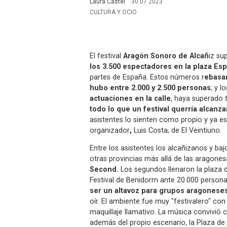
Laura Castel
30 07 2023
CULTURA Y OCIO
El festival
Aragón Sonoro de Alcañ
iz su
los 3.500 espectadores en la plaza Es
partes de España. Estos números r
ebasan
hubo entre 2.000 y 2.500 personas
; y l
actuaciones en la calle
, haya superado 
todo lo que un festival querría alcanz
asistentes lo sienten como propio y ya e
organizador
,
Luis Costa, de El Veintiuno.
Entre los asistentes los alcañizanos y b
otras provincias más allá de las aragon
Second.
Los segundos llenaron la plaza 
Festival de Benidorm ante 20.000 personas
ser un altavoz para grupos aragonese
oír. El ambiente fue muy "festivalero" con
maquillaje llamativo. La música convivió c
además del propio escenario, la Plaza de 