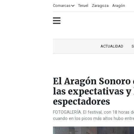
×
Comarcas
Teruel
Zaragoza
Aragón
ECLIPSE
MOTOGP
ACTUALIDAD
SOCIEDAD
MUNDO
CULTURA
DEPORTE
TURISMO
OPINIÓN
COMARCAS
RADIO
VÍDEOS
CLASIFICADOS
SERVICIOS
2026
RURAL
Y
ACTUALIDAD
S
OCIO
El Aragón Sonoro 
las expectativas y 
espectadores
FOTOGALERÍA. El festival, con 18 horas de
cuando en los picos más altos hubo entr