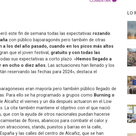
COMENTAR
LO 
peró este fin de semana todas las expectativas
rozando
paña
con público bajoaragonés pero también de otras
 a los del año pasado, cuando en los picos más altos
ogran que el joven festival,
gratuito y con todas las
todas sus expectativas a corto plazo. «
Hemos llegado a
ar en ocho o diez años.
Las actuaciones han llenado y los
stán reservando las fechas para 2024», destaca el
ajoaragoneses eran mayoría pero también público llegado de
esas. Para ello se ha programado a grupos como
Burning o
de Alcañiz el viernes y un día después actuaron en el Low
. La cita también mantiene el objetivo con el que nació:
s
, que con la ayuda de otros nacionales puedan hacerse
 camisetas de flores, abanicos para combatir el calor y
on atracciones, stands, puestos y barras en la calle,
España y las calles del centro de Alcañiz, que se han