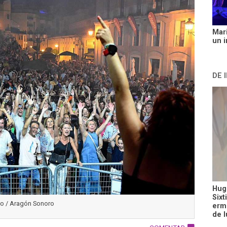
Mar
un i
DE 
Hugo
Sixt
ro / Aragón Sonoro
ermi
de l