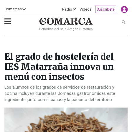
×
Comarcas
Radio
Vídeos
Suscríbete
Busc
Periódico del Bajo Aragón Histórico
ECLIPSE
MOTOGP
ACTUALIDAD
SOCIEDAD
MUNDO
CULTURA
DEPORTE
TURISMO
OPINIÓN
COMARCAS
RADIO
VÍDEOS
CLASIFICADOS
SERVICIOS
2026
RURAL
Y
OCIO
El grado de hostelería del
IES Matarraña innova un
menú con insectos
Los alumnos de los grados de servicios de restauración y
cocina incluyen durante las Jornadas gastronómicas este
ingrediente junto con el cacao y la panceta del territorio