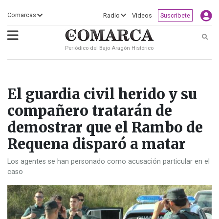
×
Comarcas
Radio
Vídeos
Suscríbete
Busc
Periódico del Bajo Aragón Histórico
ECLIPSE
MOTOGP
ACTUALIDAD
SOCIEDAD
MUNDO
CULTURA
DEPORTE
TURISMO
OPINIÓN
COMARCAS
RADIO
VÍDEOS
CLASIFICADOS
SERVICIOS
2026
RURAL
Y
OCIO
El guardia civil herido y su
compañero tratarán de
demostrar que el Rambo de
Requena disparó a matar
Los agentes se han personado como acusación particular en el
caso