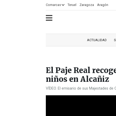
×
Comarcas
Teruel
Zaragoza
Aragón
ECLIPSE
MOTOGP
ACTUALIDAD
SOCIEDAD
MUNDO
CULTURA
DEPORTE
TURISMO
OPINIÓN
COMARCAS
RADIO
VÍDEOS
CLASIFICADOS
SERVICIOS
2026
RURAL
Y
ACTUALIDAD
S
OCIO
El Paje Real recog
niños en Alcañiz
VÍDEO. El emisario de sus Majestades de 