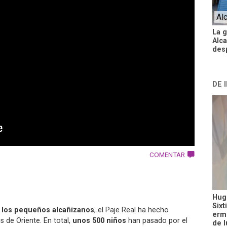
Al
La 
Alca
des
DE 
COMENTAR
Hugo
Sixt
e los pequeños alcañizanos
, el Paje Real ha hecho
ermi
s de Oriente. En total,
unos 500 niños
han pasado por el
de l