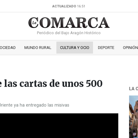
ACTUALIZADO
16:51
Periódico del Bajo Aragón Histórico
OCIEDAD
MUNDO RURAL
CULTURA Y OCIO
DEPORTE
OPINIÓN
e las cartas de unos 500
LA 
Oriente ya ha entregado las misivas