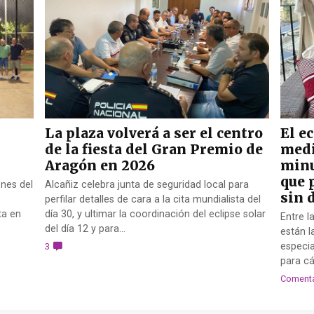
La plaza volverá a ser el centro
El e
de la fiesta del Gran Premio de
medi
Aragón en 2026
minu
que 
nes del
Alcañiz celebra junta de seguridad local para
sin 
perfilar detalles de cara a la cita mundialista del
ta en
día 30, y ultimar la coordinación del eclipse solar
Entre l
del día 12 y para...
están l
especia
3
para c
Coment