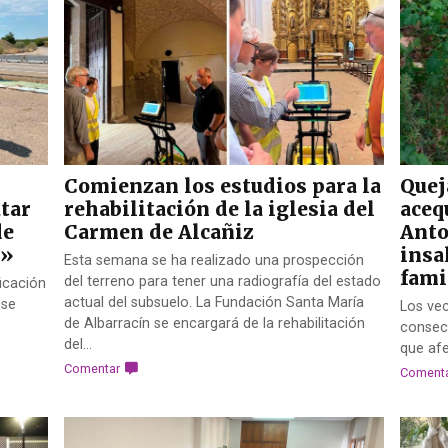
Comienzan los estudios para la
Quej
tar
rehabilitación de la iglesia del
aceq
de
Carmen de Alcañiz
Anto
a»
insa
Esta semana se ha realizado una prospección
fami
del terreno para tener una radiografía del estado
ficación
actual del subsuelo. La Fundación Santa María
 se
Los ve
de Albarracín se encargará de la rehabilitación
consecu
del...
que afe
Comentar
Coment