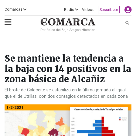
×
Comarcas
Radio
Vídeos
Suscríbete
Busc
Periódico del Bajo Aragón Histórico
ECLIPSE
MOTOGP
ACTUALIDAD
SOCIEDAD
MUNDO
CULTURA
DEPORTE
TURISMO
OPINIÓN
COMARCAS
RADIO
VÍDEOS
CLASIFICADOS
SERVICIOS
2026
RURAL
Y
OCIO
Se mantiene la tendencia a
la baja con 14 positivos en la
zona básica de Alcañiz
El brote de Calaceite se estabiliza en la última jornada al igual
que el de Utrillas, con dos contagios detectados en cada zona