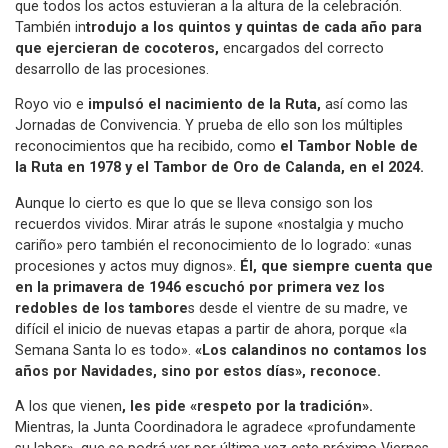
que todos los actos estuvieran a la altura de la celebración.
También in
trodujo a los quintos y quintas de cada año para
que ejercieran de cocoteros,
encargados del correcto
desarrollo de las procesiones.
Royo vio e
impulsó el nacimiento de la Ruta,
así como las
Jornadas de Convivencia. Y prueba de ello son los múltiples
reconocimientos que ha recibido, como
el Tambor Noble de
la Ruta en 1978 y el Tambor de Oro de Calanda, en el 2024.
Aunque lo cierto es que lo que se lleva consigo son los
recuerdos vividos. Mirar atrás le supone «nostalgia y mucho
cariño» pero también el reconocimiento de lo logrado: «unas
procesiones y actos muy dignos».
Él, que siempre cuenta que
en la primavera de 1946 escuchó por primera vez los
redobles de los tambore
s desde el vientre de su madre, ve
difícil el inicio de nuevas etapas a partir de ahora, porque «la
Semana Santa lo es todo».
«Los calandinos no contamos los
años por Navidades, sino por estos días», reconoce.
A los que vienen
, les pide «respeto por la tradición».
Mientras, la Junta Coordinadora le agradece «profundamente