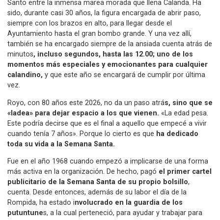
Santo entre la inmensa marea morada que llena Calanda. Ha
sido, durante casi 30 años, la figura encargada de abrir paso,
siempre con los brazos en alto, para llegar desde el
Ayuntamiento hasta el gran bombo grande. Y una vez allí,
también se ha encargado siempre de la ansiada cuenta atrás de
minutos
, incluso segundos, hasta las 12.00; uno de los
momentos más especiales y emocionantes para cualquier
calandino,
y que este año se encargará de cumplir por última
vez.
Royo, con 80 años este 2026, no da un paso atrá
s, sino que se
«ladea» para dejar espacio a los que vienen.
«La edad pesa.
Este podría decirse que es el final a aquello que empecé a vivir
cuando tenía 7 años». Porque lo cierto es que
ha dedicado
toda su vida a la Semana Santa.
Fue en el año 1968 cuando empezó a implicarse de una forma
más activa en la organización. De hecho, pagó
el primer cartel
publicitario de la Semana Santa de su propio bolsillo
,
cuenta. Desde entonces, además de su labor el día de la
Rompida, ha estado i
nvolucrado en la guardia de los
putuntune
s, a la cual perteneció, para ayudar y trabajar para