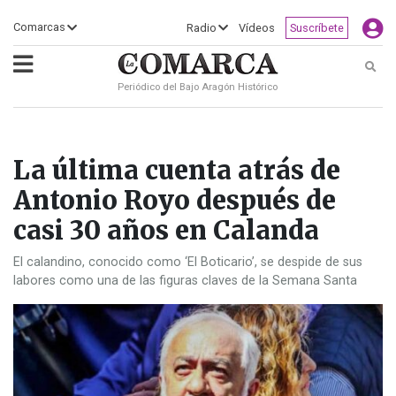
×
Comarcas
Radio
Vídeos
Suscríbete
Busc
Periódico del Bajo Aragón Histórico
ECLIPSE
MOTOGP
ACTUALIDAD
SOCIEDAD
MUNDO
CULTURA
DEPORTE
TURISMO
OPINIÓN
COMARCAS
RADIO
VÍDEOS
CLASIFICADOS
SERVICIOS
2026
RURAL
Y
OCIO
La última cuenta atrás de
Antonio Royo después de
casi 30 años en Calanda
El calandino, conocido como ‘El Boticario’, se despide de sus
labores como una de las figuras claves de la Semana Santa