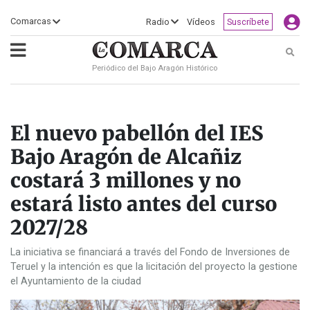
×
Comarcas
Radio
Vídeos
Suscríbete
Busc
Periódico del Bajo Aragón Histórico
ECLIPSE
MOTOGP
ACTUALIDAD
SOCIEDAD
MUNDO
CULTURA
DEPORTE
TURISMO
OPINIÓN
COMARCAS
RADIO
VÍDEOS
CLASIFICADOS
SERVICIOS
2026
RURAL
Y
OCIO
El nuevo pabellón del IES
Bajo Aragón de Alcañiz
costará 3 millones y no
estará listo antes del curso
2027/28
La iniciativa se financiará a través del Fondo de Inversiones de
Teruel y la intención es que la licitación del proyecto la gestione
el Ayuntamiento de la ciudad