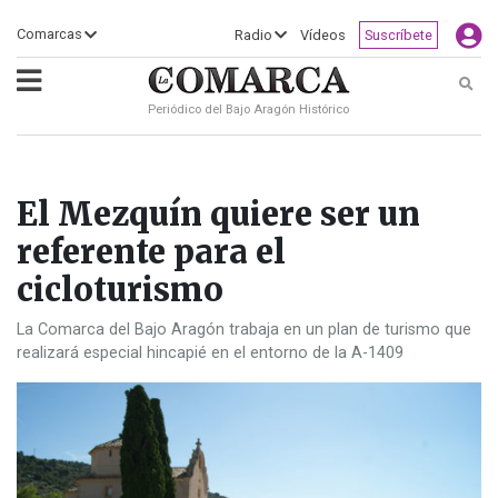
×
Comarcas
Radio
Vídeos
Suscríbete
Busc
Periódico del Bajo Aragón Histórico
ECLIPSE
MOTOGP
ACTUALIDAD
SOCIEDAD
MUNDO
CULTURA
DEPORTE
TURISMO
OPINIÓN
COMARCAS
RADIO
VÍDEOS
CLASIFICADOS
SERVICIOS
2026
RURAL
Y
OCIO
El Mezquín quiere ser un
referente para el
cicloturismo
La Comarca del Bajo Aragón trabaja en un plan de turismo que
realizará especial hincapié en el entorno de la A-1409